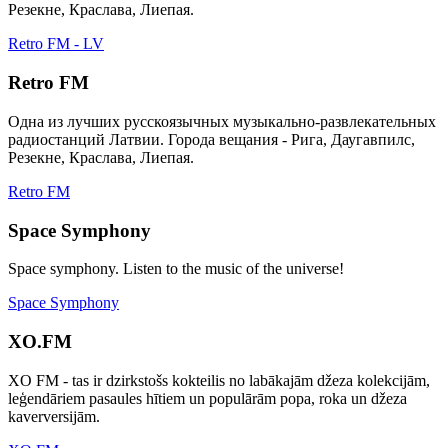
Резекне, Краслава, Лиепая.
Retro FM - LV
Retro FM
Одна из лучших русскоязычных музыкально-развлекательных
радиостанций Латвии. Города вещания - Рига, Даугавпилс,
Резекне, Краслава, Лиепая.
Retro FM
Space Symphony
Space symphony. Listen to the music of the universe!
Space Symphony
XO.FM
XO FM - tas ir dzirkstošs kokteilis no labākajām džeza kolekcijām,
leģendāriem pasaules hītiem un populārām popa, roka un džeza
kaverversijām.