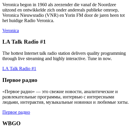
Veronica begon in 1960 als zeezender die vanaf de Noordzee
uitzond en ontwikkelde zich onder andereals publieke omroep,
Veronica Nieuwsradio (VNR) en Yorin FM door de jaren heen tot
het huidige Radio Veronica.
Veronica
LA Talk Radio #1
The hottest Internet talk radio station delivers quality programming
through live streaming and highly interactive. Tune in now.
LA Talk Radio #1
Первое радио
«Первое радио» — это свежие новости, аналитические и
развлекательные программы, интервью с интересными
людьми, интерактив, музыкальные новинки и любимые хиты.
Первое радио
WBGO