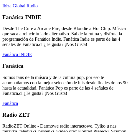
Ibiza Global Radio
Fanática INDIE
Desde The Cure a Arcade Fire, desde Blondie a Hot Chip. Música
que saca a relucir tu lado alternativo. Sal de la rutina y disfruta la
programación de Fanática Indie. Fanática Indie es parte de las 4
señales de Fanatica.cl ¿Te gusta? ¡Nos Gusta!
Fanática INDIE
Fanática
Somos fans de la música y de la cultura pop, por eso te
acompañamos con la mejor selección de hits desde finales de los 90
hasta la actualidad. Fanática Pop es parte de las 4 señales de
Fanatica.cl ¿Te gusta? ¡Nos Gusta!
Fanática
Radio ZET
RadioZET Online - Darmowe radio internetowe. Tylko u nas
muzyka, teledyski, piosenki, wideo oraz Konrad Piasecki, Szymon