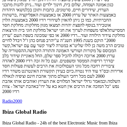
כגון:אמונה ושמחה, שלום בית, חינוך ילדים ועוד...ניתן להנות מתכני
הערוץ, שידורים חיים, סרטונים, כתבות ותוכן בכלנושאי היהדות
באמצעות האתר של ערוץ 2000 או באמצעות האפליקציה ,ברשתות
החברתיות, כמו כן ניתן להאזין לשידורי רדיו 2000 באמצעות הלוין
אוטבירד.בנוסף להפצת יהדות תמצאו מגוון מחלקות: מחלקת חסד
המסייעתלאלפי משפחות לערוך את חגי ישראל מחלקת חוגי בית והרצאות
מחלקת עידוד הילודה ועוד...רדיו 2000 או כפי שמכונה בשפת העם "ערוץ
2000" הוקם בשנת 1995 תשנ"ה ע"יהרב פנחס כהן ז"ל ויבדל לחיים
טובים הרב משה בן לולו שליט"א במטרה ליצור קשר עֲם עַם ישראל,קשר
המבוסס על מקורות ושורשי האמונה והתורה הקדושה.ההסטוריה של
ערוץ 2000 ארוכה ויכולה להכיל ספר שלם, החל מאוניית שידור בלב
יםדרך רדיפות הממסד ומשפטים. ועם כל זה זכה רדיו 2000 לאהדה
ציבורית רחבה מכל גווני העםולזכות את הרבים לעשות פעולות חסד
אדירות ובס"ד עוד היד נטויה.כיום בעידן תקשורת האינטרנט משדר רדיו
2000 לעם מכל רחבי העולם מתוך אהבת חינם וציפיה לגאולה
השלמה.וכמאמר גדולי ישראל המלווים את הערוץ ואוהבים אותו אהבת
נפש "כל המזכה את הרבים אין חטא בא על ידו"באהבת ישראל - צוות
רדיו 2000
Radio2000
Ibiza Global Radio
Ibiza Global Radio - 24h of the best Electronic Music from Ibiza