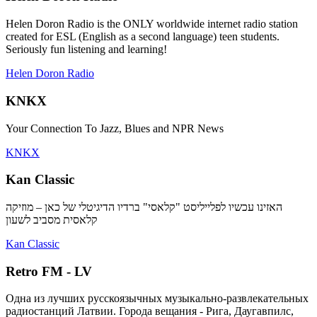
Helen Doron Radio is the ONLY worldwide internet radio station
created for ESL (English as a second language) teen students.
Seriously fun listening and learning!
Helen Doron Radio
KNKX
Your Connection To Jazz, Blues and NPR News
KNKX
Kan Classic
האזינו עכשיו לפלייליסט "קלאסי" ברדיו הדיגיטלי של כאן – מוזיקה
קלאסית מסביב לשעון
Kan Classic
Retro FM - LV
Одна из лучших русскоязычных музыкально-развлекательных
радиостанций Латвии. Города вещания - Рига, Даугавпилс,