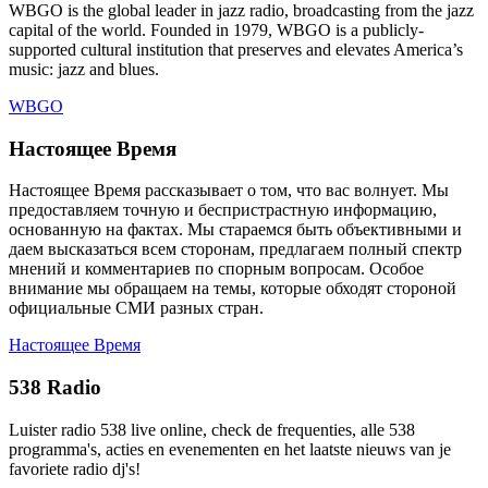
WBGO is the global leader in jazz radio, broadcasting from the jazz
capital of the world. Founded in 1979, WBGO is a publicly-
supported cultural institution that preserves and elevates America’s
music: jazz and blues.
WBGO
Настоящее Время
Настоящее Время рассказывает о том, что вас волнует. Мы
предоставляем точную и беспристрастную информацию,
основанную на фактах. Мы стараемся быть объективными и
даем высказаться всем сторонам, предлагаем полный спектр
мнений и комментариев по спорным вопросам. Особое
внимание мы обращаем на темы, которые обходят стороной
официальные СМИ разных стран.
Настоящее Время
538 Radio
Luister radio 538 live online, check de frequenties, alle 538
programma's, acties en evenementen en het laatste nieuws van je
favoriete radio dj's!