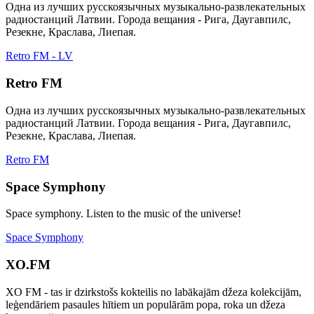
Одна из лучших русскоязычных музыкально-развлекательных
радиостанций Латвии. Города вещания - Рига, Даугавпилс,
Резекне, Краслава, Лиепая.
Retro FM - LV
Retro FM
Одна из лучших русскоязычных музыкально-развлекательных
радиостанций Латвии. Города вещания - Рига, Даугавпилс,
Резекне, Краслава, Лиепая.
Retro FM
Space Symphony
Space symphony. Listen to the music of the universe!
Space Symphony
XO.FM
XO FM - tas ir dzirkstošs kokteilis no labākajām džeza kolekcijām,
leģendāriem pasaules hītiem un populārām popa, roka un džeza