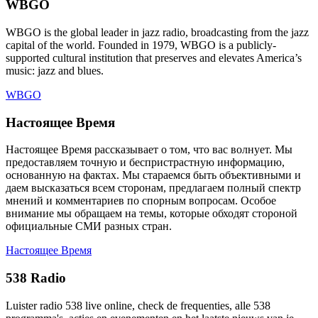
WBGO
WBGO is the global leader in jazz radio, broadcasting from the jazz
capital of the world. Founded in 1979, WBGO is a publicly-
supported cultural institution that preserves and elevates America’s
music: jazz and blues.
WBGO
Настоящее Время
Настоящее Время рассказывает о том, что вас волнует. Мы
предоставляем точную и беспристрастную информацию,
основанную на фактах. Мы стараемся быть объективными и
даем высказаться всем сторонам, предлагаем полный спектр
мнений и комментариев по спорным вопросам. Особое
внимание мы обращаем на темы, которые обходят стороной
официальные СМИ разных стран.
Настоящее Время
538 Radio
Luister radio 538 live online, check de frequenties, alle 538