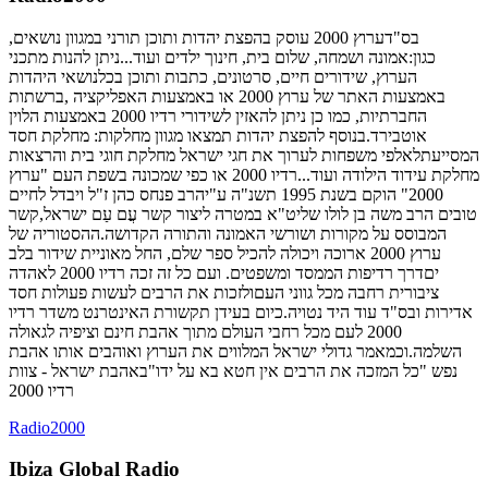
בס"דערוץ 2000 עוסק בהפצת יהדות ותוכן תורני במגוון נושאים,
כגון:אמונה ושמחה, שלום בית, חינוך ילדים ועוד...ניתן להנות מתכני
הערוץ, שידורים חיים, סרטונים, כתבות ותוכן בכלנושאי היהדות
באמצעות האתר של ערוץ 2000 או באמצעות האפליקציה ,ברשתות
החברתיות, כמו כן ניתן להאזין לשידורי רדיו 2000 באמצעות הלוין
אוטבירד.בנוסף להפצת יהדות תמצאו מגוון מחלקות: מחלקת חסד
המסייעתלאלפי משפחות לערוך את חגי ישראל מחלקת חוגי בית והרצאות
מחלקת עידוד הילודה ועוד...רדיו 2000 או כפי שמכונה בשפת העם "ערוץ
2000" הוקם בשנת 1995 תשנ"ה ע"יהרב פנחס כהן ז"ל ויבדל לחיים
טובים הרב משה בן לולו שליט"א במטרה ליצור קשר עֲם עַם ישראל,קשר
המבוסס על מקורות ושורשי האמונה והתורה הקדושה.ההסטוריה של
ערוץ 2000 ארוכה ויכולה להכיל ספר שלם, החל מאוניית שידור בלב
יםדרך רדיפות הממסד ומשפטים. ועם כל זה זכה רדיו 2000 לאהדה
ציבורית רחבה מכל גווני העםולזכות את הרבים לעשות פעולות חסד
אדירות ובס"ד עוד היד נטויה.כיום בעידן תקשורת האינטרנט משדר רדיו
2000 לעם מכל רחבי העולם מתוך אהבת חינם וציפיה לגאולה
השלמה.וכמאמר גדולי ישראל המלווים את הערוץ ואוהבים אותו אהבת
נפש "כל המזכה את הרבים אין חטא בא על ידו"באהבת ישראל - צוות
רדיו 2000
Radio2000
Ibiza Global Radio