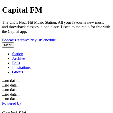
Capital FM
The UK s No.1 Hit Music Station. All your favourite new music
and throwback classics in one place. Listen to the radio for free with
the Capital app.
Podcasts Archive
Playlist
Schedule
Menu
Station
Archive
Polls
Illustrations
Guests
...no data...
...no data...
...no data...
...no data...
...no data...
Powered by