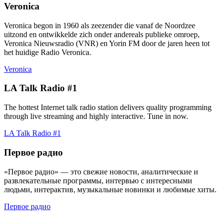
Veronica
Veronica begon in 1960 als zeezender die vanaf de Noordzee
uitzond en ontwikkelde zich onder andereals publieke omroep,
Veronica Nieuwsradio (VNR) en Yorin FM door de jaren heen tot
het huidige Radio Veronica.
Veronica
LA Talk Radio #1
The hottest Internet talk radio station delivers quality programming
through live streaming and highly interactive. Tune in now.
LA Talk Radio #1
Первое радио
«Первое радио» — это свежие новости, аналитические и
развлекательные программы, интервью с интересными
людьми, интерактив, музыкальные новинки и любимые хиты.
Первое радио