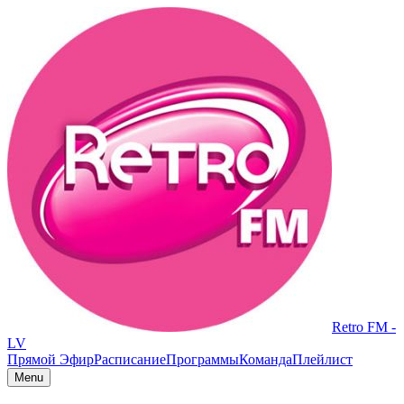
Retro FM -
LV
Прямой Эфир
Расписание
Программы
Команда
Плейлист
Menu