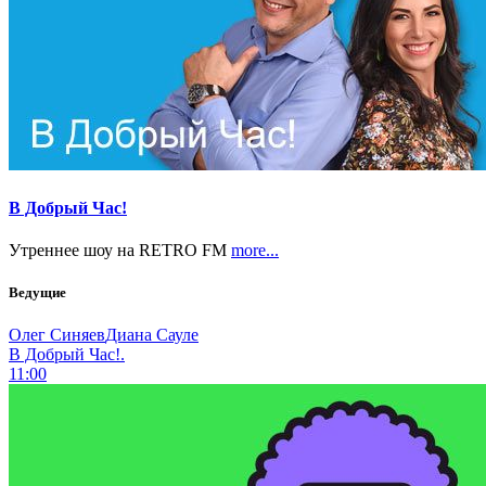
В Добрый Час!
Утреннее шоу на RETRO FM
more...
Ведущие
Олег Синяев
Диана Сауле
В Добрый Час!.
11:00