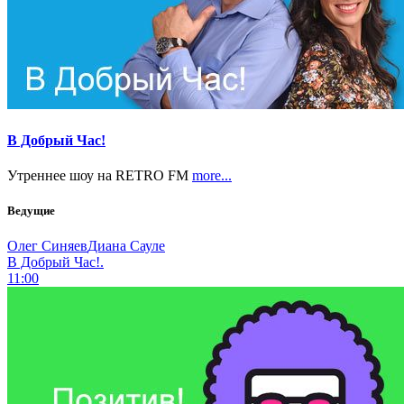
В Добрый Час!
Утреннее шоу на RETRO FM
more...
Ведущие
Олег Синяев
Диана Сауле
В Добрый Час!.
11:00