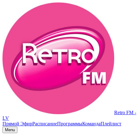
Retro FM -
LV
Прямой Эфир
Расписание
Программы
Команда
Плейлист
Menu