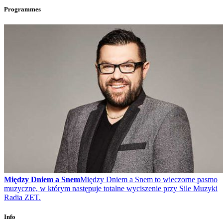
Programmes
Między Dniem a Snem
Między Dniem a Snem to wieczorne pasmo
muzyczne, w którym następuje totalne wyciszenie przy Sile Muzyki
Radia ZET.
Info