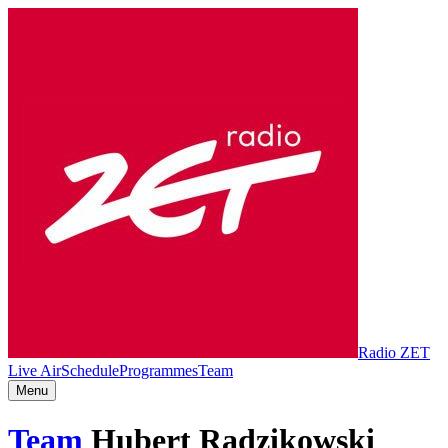
Radio ZET
Live Air
Schedule
Programmes
Team
Menu
Team
Hubert Radzikowski