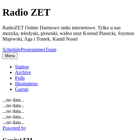
Radio ZET
RadioZET Online Darmowe radio internetowe. Tylko u nas
muzyka, teledyski, piosenki, wideo oraz Konrad Piasecki, Szymon
Majewski, Aga i Tomek, Kamil Nosel
Schedule
Programmes
Team
Menu
Station
Archive
Polls
Illustrations
Guests
...no data...
...no data...
...no data...
...no data...
...no data...
Powered by