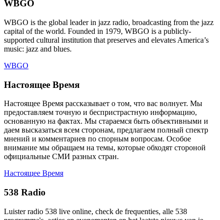
WBGO
WBGO is the global leader in jazz radio, broadcasting from the jazz
capital of the world. Founded in 1979, WBGO is a publicly-
supported cultural institution that preserves and elevates America’s
music: jazz and blues.
WBGO
Настоящее Время
Настоящее Время рассказывает о том, что вас волнует. Мы
предоставляем точную и беспристрастную информацию,
основанную на фактах. Мы стараемся быть объективными и
даем высказаться всем сторонам, предлагаем полный спектр
мнений и комментариев по спорным вопросам. Особое
внимание мы обращаем на темы, которые обходят стороной
официальные СМИ разных стран.
Настоящее Время
538 Radio
Luister radio 538 live online, check de frequenties, alle 538