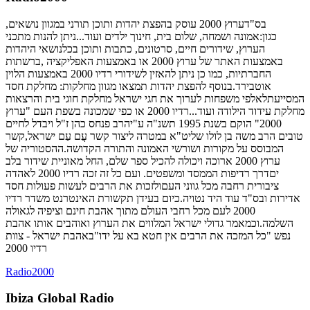
בס"דערוץ 2000 עוסק בהפצת יהדות ותוכן תורני במגוון נושאים,
כגון:אמונה ושמחה, שלום בית, חינוך ילדים ועוד...ניתן להנות מתכני
הערוץ, שידורים חיים, סרטונים, כתבות ותוכן בכלנושאי היהדות
באמצעות האתר של ערוץ 2000 או באמצעות האפליקציה ,ברשתות
החברתיות, כמו כן ניתן להאזין לשידורי רדיו 2000 באמצעות הלוין
אוטבירד.בנוסף להפצת יהדות תמצאו מגוון מחלקות: מחלקת חסד
המסייעתלאלפי משפחות לערוך את חגי ישראל מחלקת חוגי בית והרצאות
מחלקת עידוד הילודה ועוד...רדיו 2000 או כפי שמכונה בשפת העם "ערוץ
2000" הוקם בשנת 1995 תשנ"ה ע"יהרב פנחס כהן ז"ל ויבדל לחיים
טובים הרב משה בן לולו שליט"א במטרה ליצור קשר עֲם עַם ישראל,קשר
המבוסס על מקורות ושורשי האמונה והתורה הקדושה.ההסטוריה של
ערוץ 2000 ארוכה ויכולה להכיל ספר שלם, החל מאוניית שידור בלב
יםדרך רדיפות הממסד ומשפטים. ועם כל זה זכה רדיו 2000 לאהדה
ציבורית רחבה מכל גווני העםולזכות את הרבים לעשות פעולות חסד
אדירות ובס"ד עוד היד נטויה.כיום בעידן תקשורת האינטרנט משדר רדיו
2000 לעם מכל רחבי העולם מתוך אהבת חינם וציפיה לגאולה
השלמה.וכמאמר גדולי ישראל המלווים את הערוץ ואוהבים אותו אהבת
נפש "כל המזכה את הרבים אין חטא בא על ידו"באהבת ישראל - צוות
רדיו 2000
Radio2000
Ibiza Global Radio