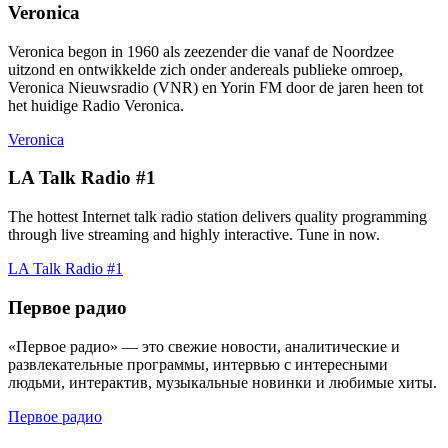
Veronica
Veronica begon in 1960 als zeezender die vanaf de Noordzee
uitzond en ontwikkelde zich onder andereals publieke omroep,
Veronica Nieuwsradio (VNR) en Yorin FM door de jaren heen tot
het huidige Radio Veronica.
Veronica
LA Talk Radio #1
The hottest Internet talk radio station delivers quality programming
through live streaming and highly interactive. Tune in now.
LA Talk Radio #1
Первое радио
«Первое радио» — это свежие новости, аналитические и
развлекательные программы, интервью с интересными
людьми, интерактив, музыкальные новинки и любимые хиты.
Первое радио