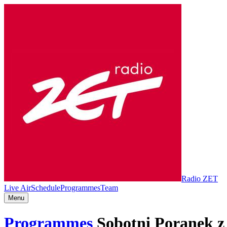
Radio ZET
Live Air
Schedule
Programmes
Team
Menu
Programmes
Sobotni Poranek 