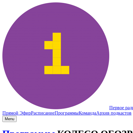
Первое рад
Прямой Эфир
Расписание
Программы
Команда
Архив подкастов
Menu