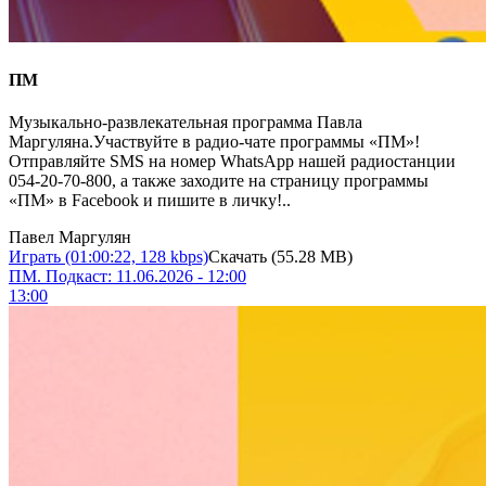
ПМ
Музыкально-развлекательная программа Павла
Маргуляна.Участвуйте в радио-чате программы «ПМ»!
Отправляйте SMS на номер WhatsApp нашей радиостанции
054-20-70-800, а также заходите на страницу программы
«ПМ» в Facebook и пишите в личку!..
Павел Маргулян
Играть
(01:00:22, 128 kbps)
Скачать
(55.28 MB)
ПМ. Подкаст: 11.06.2026 - 12:00
13:00