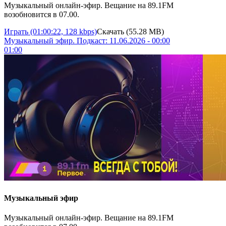
Музыкальный онлайн-эфир. Вещание на 89.1FM
возобновится в 07.00.
Играть
(01:00:22, 128 kbps)
Скачать
(55.28 MB)
Музыкальный эфир. Подкаст: 11.06.2026 - 00:00
01:00
Музыкальный эфир
Музыкальный онлайн-эфир. Вещание на 89.1FM