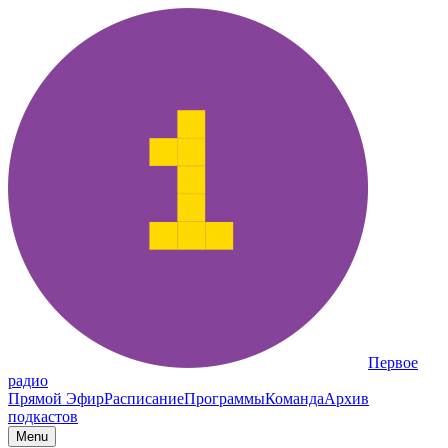
Первое
радио
Прямой Эфир
Расписание
Программы
Команда
Архив
подкастов
Menu