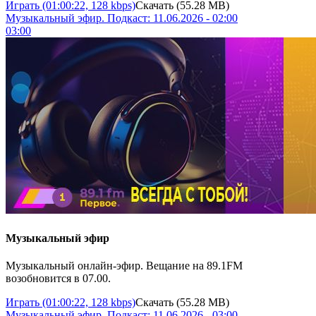
Играть
(01:00:22, 128 kbps)
Скачать
(55.28 MB)
Музыкальный эфир. Подкаст: 11.06.2026 - 02:00
03:00
Музыкальный эфир
Музыкальный онлайн-эфир. Вещание на 89.1FM
возобновится в 07.00.
Играть
(01:00:22, 128 kbps)
Скачать
(55.28 MB)
Музыкальный эфир. Подкаст: 11.06.2026 - 03:00