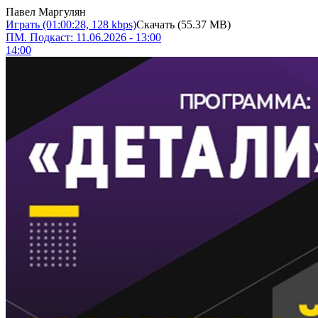
Павел Маргулян
Играть
(01:00:28, 128 kbps)
Скачать
(55.37 MB)
ПМ. Подкаст: 11.06.2026 - 13:00
14:00