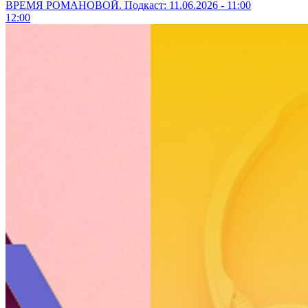
ВРЕМЯ РОМАНОВОЙ. Подкаст: 11.06.2026 - 11:00
12:00