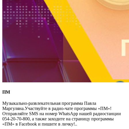
ПМ
Музыкально-развлекательная программа Павла
Маргуляна.Участвуйте в радио-чате программы «ПМ»!
Отправляйте SMS на номер WhatsApp нашей радиостанции
054-20-70-800, а также заходите на страницу программы
«ПМ» в Facebook и пишите в личку!..