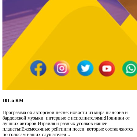
101-й КМ
Программа об авторской песне: новости из мира шансона и
бардовской музыки, интервью с исполнителями;Новинки от
лучших авторов Израиля и разных уголков нашей
планеты;Ежемесячные рейтинги песен, которые составляются
по голосам наших слушателей...