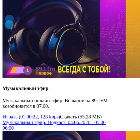
Музыкальный эфир
Музыкальный онлайн-эфир. Вещание на 89.1FM
возобновится в 07.00.
Играть
(01:00:22, 128 kbps)
Скачать
(55.28 MB)
Музыкальный эфир. Подкаст: 04.06.2026 - 05:00
06:00