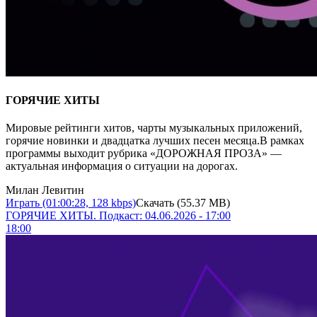
ГОРЯЧИЕ ХИТЫ
Мировые рейтинги хитов, чарты музыкальных приложений,
горячие новинки и двадцатка лучших песен месяца.В рамках
программы выходит рубрика «ДОРОЖНАЯ ПРОЗА» —
актуальная информация о ситуации на дорогах.
Милан Левитин
Играть
(01:00:28, 128 kbps)
Скачать
(55.37 MB)
ГОРЯЧИЕ ХИТЫ. Подкаст: 04.06.2026 - 17:00
18:00