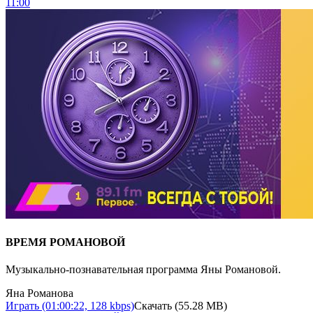
11:00
ВРЕМЯ РОМАНОВОЙ
Музыкально-познавательная программа Яны Романовой.
Яна Романова
Играть
(01:00:22, 128 kbps)
Скачать
(55.28 MB)