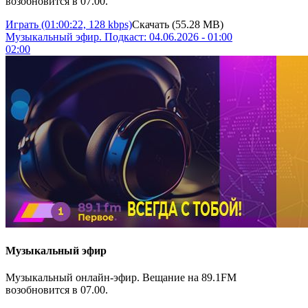
возобновится в 07.00.
Играть
(01:00:22, 128 kbps)
Скачать
(55.28 MB)
Музыкальный эфир. Подкаст: 04.06.2026 - 01:00
02:00
Музыкальный эфир
Музыкальный онлайн-эфир. Вещание на 89.1FM
возобновится в 07.00.