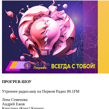
ПРОГРЕВ-ШОУ
Утреннее радио-шоу на Первом Радио 89.1FM
Лена Семенова
Андрей Ежов
Кристина (Крис) Кипнис