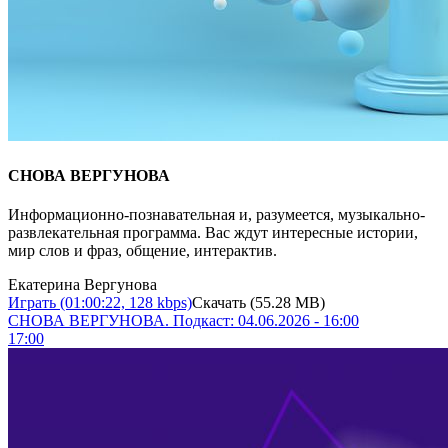
СНОВА ВЕРГУНОВА
Информационно-познавательная и, разумеется, музыкально-
развлекательная программа. Вас ждут интересные истории,
мир слов и фраз, общение, интерактив.
Екатерина Вергунова
Играть
(01:00:22, 128 kbps)
Скачать
(55.28 MB)
СНОВА ВЕРГУНОВА. Подкаст: 04.06.2026 - 16:00
17:00