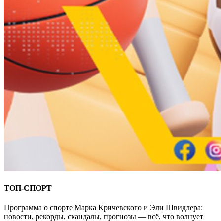
ТОП-СПОРТ
Программа о спорте Марка Кричевского и Эли Швидлера:
новости, рекорды, скандалы, прогнозы — всё, что волнует