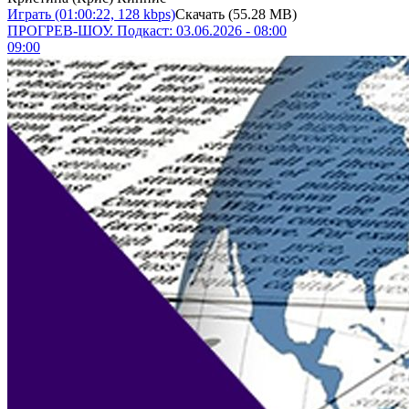
Играть
(01:00:22, 128 kbps)
Скачать
(55.28 MB)
ПРОГРЕВ-ШОУ. Подкаст: 03.06.2026 - 08:00
09:00