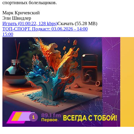
спортивных болельщиков.
Марк Кричевский
Эли Швидлер
Играть
(01:00:22, 128 kbps)
Скачать
(55.28 MB)
ТОП-СПОРТ. Подкаст: 03.06.2026 - 14:00
15:00