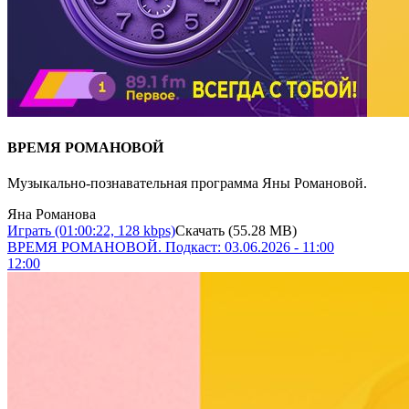
ВРЕМЯ РОМАНОВОЙ
Музыкально-познавательная программа Яны Романовой.
Яна Романова
Играть
(01:00:22, 128 kbps)
Скачать
(55.28 MB)
ВРЕМЯ РОМАНОВОЙ. Подкаст: 03.06.2026 - 11:00
12:00