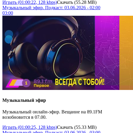
Играть
(01:00:22, 128 kbps)
Скачать
(55.28 MB)
Музыкальный эфир. Подкаст: 03.06.2026 - 02:00
03:00
Музыкальный эфир
Музыкальный онлайн-эфир. Вещание на 89.1FM
возобновится в 07.00.
Играть
(01:00:25, 128 kbps)
Скачать
(55.33 MB)
Музыкальный эфир. Подкаст: 03.06.2026 - 03:00