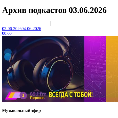
Архив подкастов
03.06.2026
02-06-2026
04-06-2026
00:00
Музыкальный эфир