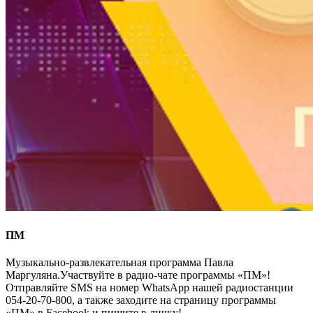
ПМ
Музыкально-развлекательная программа Павла
Маргуляна.Участвуйте в радио-чате программы «ПМ»!
Отправляйте SMS на номер WhatsApp нашей радиостанции
054-20-70-800, а также заходите на страницу программы
«ПМ» в Facebook и пишите в личку!..