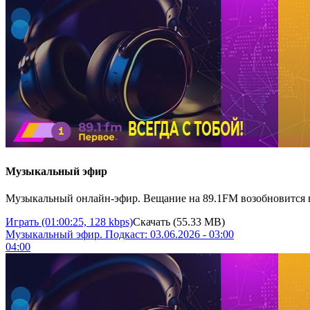
Музыкальный эфир
Музыкальный онлайн-эфир. Вещание на 89.1FM возобновится в
Играть
(01:00:25, 128 kbps)
Скачать
(55.33 MB)
Музыкальный эфир. Подкаст: 03.06.2026 - 03:00
04:00