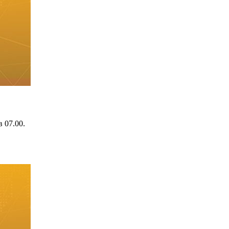
 07.00.