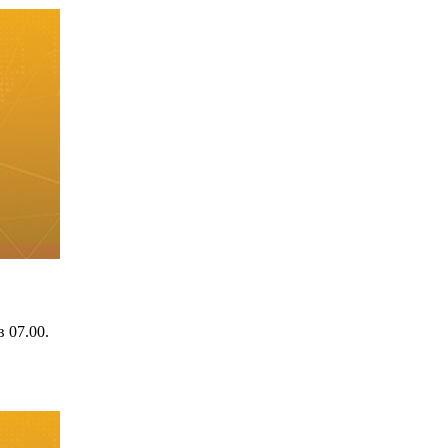
 07.00.