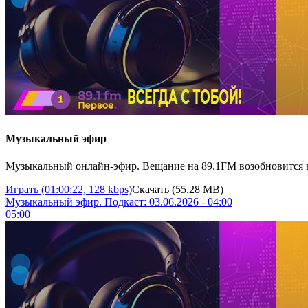
Музыкальный эфир
Музыкальный онлайн-эфир. Вещание на 89.1FM возобновится в
Играть
(01:00:22, 128 kbps)
Скачать
(55.28 MB)
Музыкальный эфир. Подкаст: 03.06.2026 - 04:00
05:00