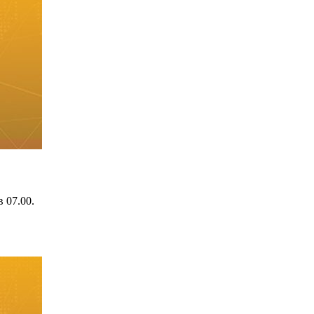
 07.00.