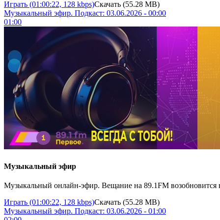
Играть
(01:00:22, 128 kbps)
Скачать
(55.28 MB)
Музыкальный эфир. Подкаст: 03.06.2026 - 00:00
01:00
Музыкальный эфир
Музыкальный онлайн-эфир. Вещание на 89.1FM возобновится в
Играть
(01:00:22, 128 kbps)
Скачать
(55.28 MB)
Музыкальный эфир. Подкаст: 03.06.2026 - 01:00
02:00