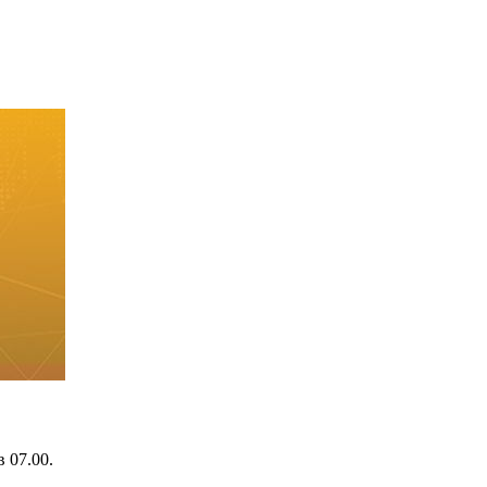
 07.00.