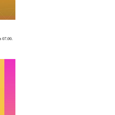
 07.00.