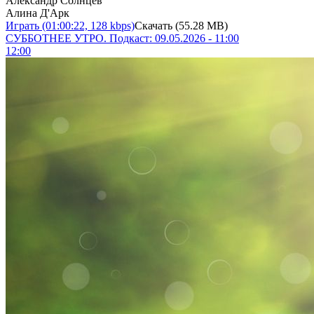
Александр Солнцев
Алина Д'Арк
Играть
(01:00:22, 128 kbps)
Скачать
(55.28 MB)
СУББОТНЕЕ УТРО. Подкаст: 09.05.2026 - 11:00
12:00