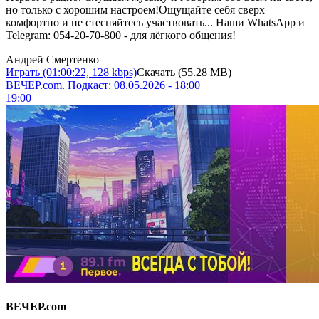
но только с хорошим настроем!Ощущайте себя сверх
комфортно и не стесняйтесь участвовать... Наши WhatsApp и
Telegram: 054-20-70-800 - для лёгкого общения!
Андрей Смертенко
Играть
(01:00:22, 128 kbps)
Скачать
(55.28 MB)
ВЕЧЕР.com. Подкаст: 08.05.2026 - 18:00
19:00
ВЕЧЕР.com