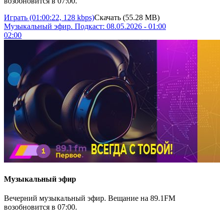
возобновится в 07:00.
Играть
(01:00:22, 128 kbps)
Скачать
(55.28 MB)
Музыкальный эфир. Подкаст: 08.05.2026 - 01:00
02:00
Музыкальный эфир
Вечерний музыкальный эфир. Вещание на 89.1FM
возобновится в 07:00.