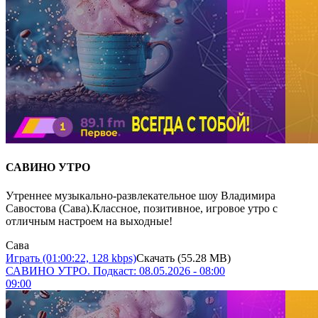
САВИНО УТРО
Утреннее музыкально-развлекательное шоу Владимира
Савостова (Сава).Классное, позитивное, игровое утро с
отличным настроем на выходные!
Сава
Играть
(01:00:22, 128 kbps)
Скачать
(55.28 MB)
САВИНО УТРО. Подкаст: 08.05.2026 - 08:00
09:00