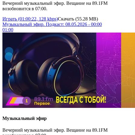
Вечерний музыкальный эфир. Вещание на 89.1FM
возобновится в 07:00.
Играть
(01:00:22, 128 kbps)
Скачать
(55.28 MB)
Музыкальный эфир. Подкаст: 08.05.2026 - 00:00
01:00
Музыкальный эфир
Вечерний музыкальный эфир. Вещание на 89.1FM