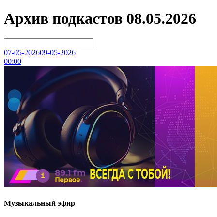
Архив подкастов
08.05.2026
07-05-2026
09-05-2026
00:00
Музыкальный эфир