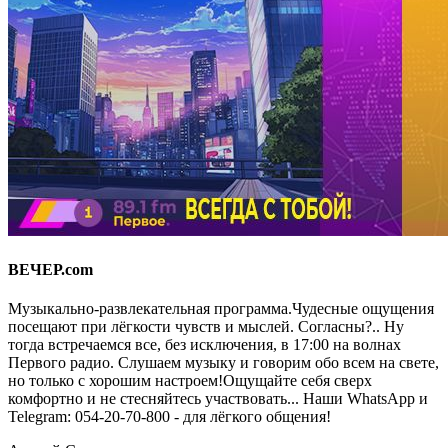
ВЕЧЕР.com
Музыкально-развлекательная программа.Чудесные ощущения
посещают при лёгкости чувств и мыслей. Согласны?.. Ну
тогда встречаемся все, без исключения, в 17:00 на волнах
Первого радио. Слушаем музыку и говорим обо всем на свете,
но только с хорошим настроем!Ощущайте себя сверх
комфортно и не стесняйтесь участвовать... Наши WhatsApp и
Telegram: 054-20-70-800 - для лёгкого общения!