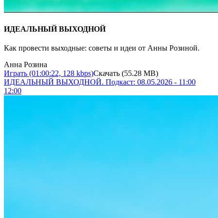
ИДЕАЛЬНЫЙ ВЫХОДНОЙ
Как провести выходные: советы и идеи от Анны Розиной.
Анна Розина
Играть
(01:00:22, 128 kbps)
Скачать
(55.28 MB)
ИДЕАЛЬНЫЙ ВЫХОДНОЙ. Подкаст: 08.05.2026 - 11:00
12:00