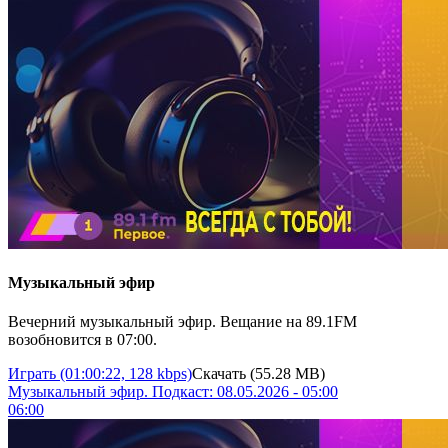
Музыкальный эфир
Вечерний музыкальный эфир. Вещание на 89.1FM
возобновится в 07:00.
Играть
(01:00:22, 128 kbps)
Скачать
(55.28 MB)
Музыкальный эфир. Подкаст: 08.05.2026 - 05:00
06:00