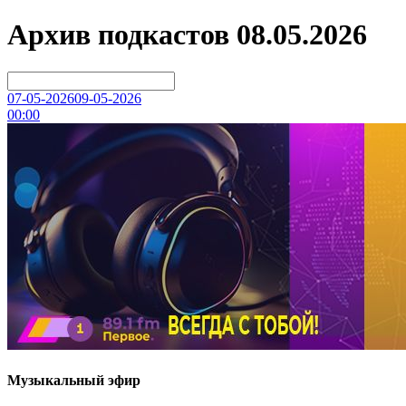
Архив подкастов
08.05.2026
07-05-2026
09-05-2026
00:00
Музыкальный эфир