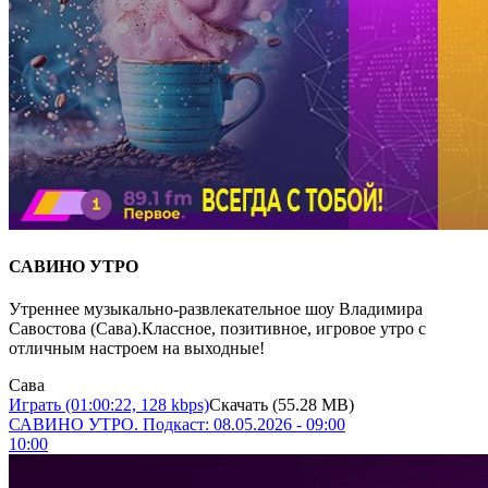
САВИНО УТРО
Утреннее музыкально-развлекательное шоу Владимира
Савостова (Сава).Классное, позитивное, игровое утро с
отличным настроем на выходные!
Сава
Играть
(01:00:22, 128 kbps)
Скачать
(55.28 MB)
САВИНО УТРО. Подкаст: 08.05.2026 - 09:00
10:00